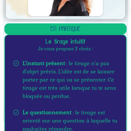
EN PRATIQUE
Le tirage intuitif
Je vous propose 2 choix :
L'instant présent
: le tirage n'a pas
d'objet précis. L'idée est de se laisser
porter par ce qui va se présenter. Ce
tirage est très utile lorsque tu te sens
bloquée ou perdue.
Le questionnement
: le tirage est
orienté sur une question à laquelle tu
souhaites répondre.