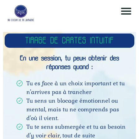
Acc
ueil
n
TIRAGE DE CARTES INTUITIF
c
Qui
En une session, tu peux obtenir des
suis
réponses quand :
-je
r
Tu es face à un choix important et tu
E
n'arrives pas à trancher
s
n
Tu sens un blocage émotionnel ou
S
mental, mais tu ne comprends pas
d'où il vient.
ol
n
Tu te sens submergée et tu as besoin
i
o
d'y voir clair, tout de suite