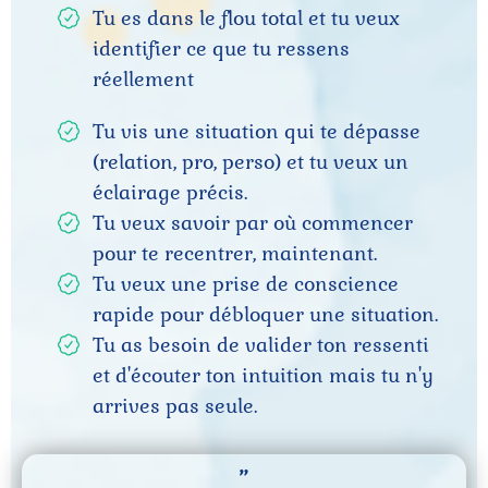
s
Tu es dans le flou total et tu veux
Atel
identifier ce que tu ressens
iers
réellement
a
Tu vis une situation qui te dépasse
Té
s
(relation, pro, perso) et tu veux un
moi
éclairage précis.
gna
o
Tu veux savoir par où commencer
i
ges
pour te recentrer, maintenant.
Tu veux une prise de conscience
Mét
rapide pour débloquer une situation.
hod
Tu as besoin de valider ton ressenti
e et
et d'écouter ton intuition mais tu n'y
arrives pas seule.
Out
n
ils
i
"