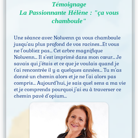
Témoignage
n
FA
La Passionnante Hélène : "ça vous
i
Q
l
chamboule"
Co
Une séance avec Nolwenn ça vous chamboule
jusqu'au plus profond de vos racines...Et vous
nta
r
ne l'oubliez pas... Cet arbre magnifique
ct
Nolwenn... Il s'est imprimé dans mon cœur... Je
savais qui j'étais et ce que je voulais quand je
a
t'ai rencontrée il y a quelques années... Tu m'as
r
donné un chemin alors et je ne l'ai alors pas
compris... Aujourd'hui, je sais quel sens a ma vie
et je comprends pourquoi j'ai eu à traverser ce
s
chemin pavé d'opium...
r
i
l
s